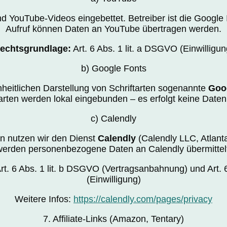
nd YouTube-Videos eingebettet. Betreiber ist die Google 
Aufruf können Daten an YouTube übertragen werden.
echtsgrundlage:
Art. 6 Abs. 1 lit. a DSGVO (Einwilligun
b) Google Fonts
inheitlichen Darstellung von Schriftarten sogenannte
Goo
tarten werden lokal eingebunden – es erfolgt keine Date
c) Calendly
n nutzen wir den Dienst
Calendly
(Calendly LLC, Atlant
werden personenbezogene Daten an Calendly übermittelt
rt. 6 Abs. 1 lit. b DSGVO (Vertragsanbahnung) und Art. 
(Einwilligung)
Weitere Infos:
https://calendly.com/pages/privacy
7. Affiliate-Links (Amazon, Tentary)