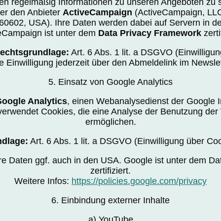
en regelmäßig Informationen zu unseren Angeboten zu 
ber den Anbieter
ActiveCampaign
(ActiveCampaign, LLC,
 60602, USA). Ihre Daten werden dabei auf Servern in d
eCampaign ist unter dem
Data Privacy Framework
zertif
echtsgrundlage:
Art. 6 Abs. 1 lit. a DSGVO (Einwilligun
e Einwilligung jederzeit über den Abmeldelink im Newslet
5. Einsatz von Google Analytics
oogle Analytics
, einen Webanalysedienst der Google Ir
verwendet Cookies, die eine Analyse der Benutzung der
ermöglichen.
dlage:
Art. 6 Abs. 1 lit. a DSGVO (Einwilligung über Co
hre Daten ggf. auch in den USA. Google ist unter dem D
zertifiziert.
Weitere Infos:
https://policies.google.com/privacy
6. Einbindung externer Inhalte
a) YouTube