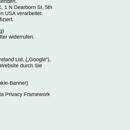
senden.
 1 N Dearborn St, 5th
en USA verarbeitet.
iziert.
g)
ter widerrufen.
eland Ltd. („Google“).
 Website durch Sie
okie-Banner)
ata Privacy Framework