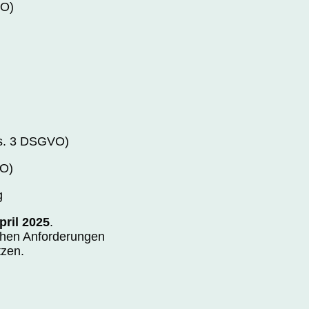
VO)
Abs. 3 DSGVO)
VO)
g
pril 2025
.
ichen Anforderungen
tzen.